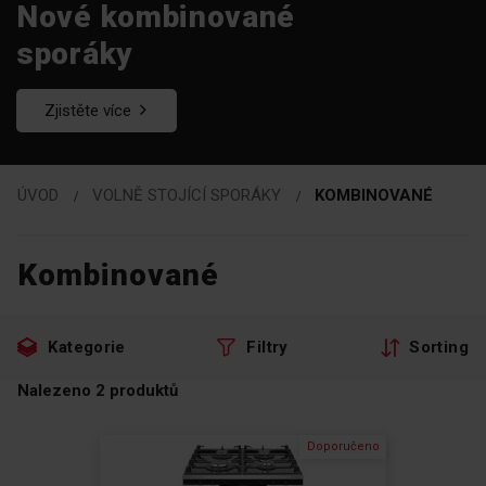
Nové kombinované
sporáky
Zjistěte více
ÚVOD
VOLNĚ STOJÍCÍ SPORÁKY
KOMBINOVANÉ
Kombinované
Přeskočte
Přejít
Kategorie
Filtry
Sorting
na
na
filtry
produkty
Nalezeno
2
produktů
Doporučeno