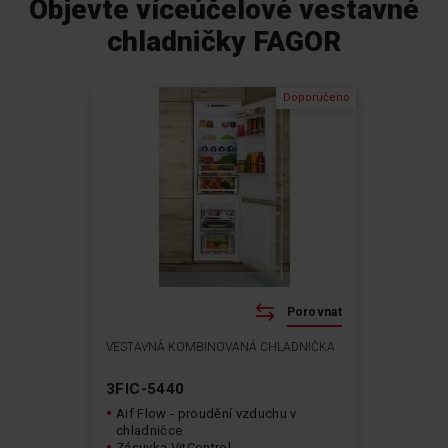
Objevte víceúčelové vestavné
chladničky FAGOR
Doporučeno
Porovnat
VESTAVNÁ KOMBINOVANÁ CHLADNIČKA
3FIC-5440
Aif Flow - proudění vzduchu v
chladničce
Zásuvka VitControl