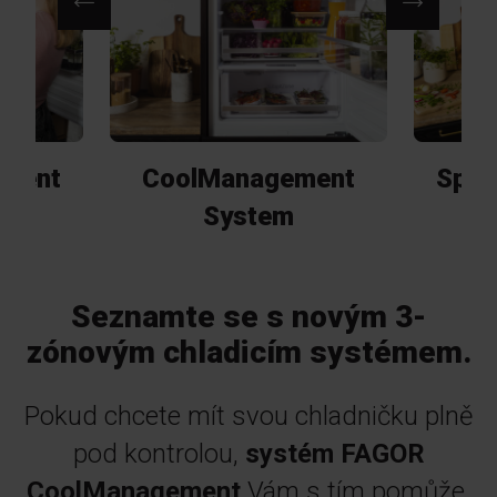
ment
CoolManagement
Spa
System
Seznamte se s novým 3-
zónovým chladicím systémem.
Pokud chcete mít svou chladničku plně
pod kontrolou,
systém FAGOR
CoolManagement
Vám s tím pomůže.