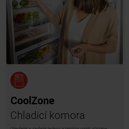
CoolZone
Chladicí komora
Otevřete a zavřete lednici a teplota uvnitř zůstane